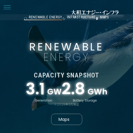
RENEWABLE ENERGY
INFRASTRUCTURE
MAPS
RENEWABLE
ENERGY
CAPACITY SNAPSHOT
3.1
2.8
GW
GWh
Generation
Battery Storage
※2026年3月現在
Maps