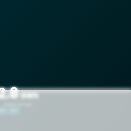
2.8
GWh
Battery Storage
陽光
風力