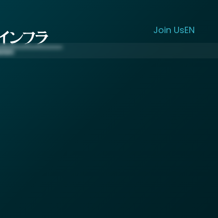
Join Us
EN