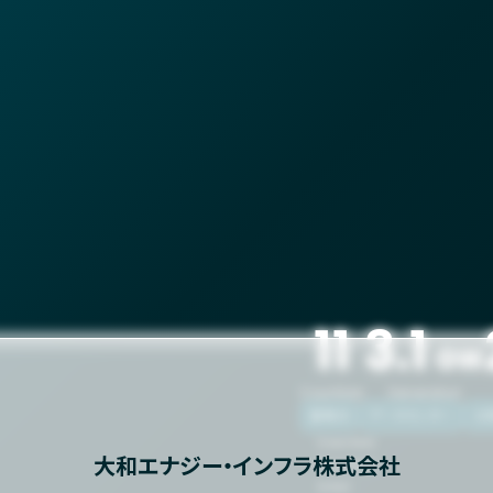
11
3.1
GW
Countries
Generation
蓄電池
データセンター
太
Greenfield
大和エナジー・インフラ株式会社
Brownfield
Exited